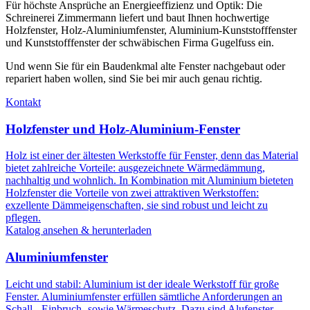
Für höchste Ansprüche an Energieeffizienz und Optik: Die
Schreinerei Zimmermann liefert und baut Ihnen hochwertige
Holzfenster, Holz-Aluminiumfenster, Aluminium-Kunststofffenster
und Kunststofffenster der schwäbischen Firma Gugelfuss ein.
Und wenn Sie für ein Baudenkmal alte Fenster nachgebaut oder
repariert haben wollen, sind Sie bei mir auch genau richtig.
Kontakt
Holzfenster und Holz-Aluminium-Fenster
Holz ist einer der ältesten Werkstoffe für Fenster, denn das Material
bietet zahlreiche Vorteile: ausgezeichnete Wärmedämmung,
nachhaltig und wohnlich. In Kombination mit Aluminium bieteten
Holzfenster die Vorteile von zwei attraktiven Werkstoffen:
exzellente Dämmeigenschaften, sie sind robust und leicht zu
pflegen.
Katalog ansehen & herunterladen
Aluminiumfenster
Leicht und stabil: Aluminium ist der ideale Werkstoff für große
Fenster. Aluminiumfenster erfüllen sämtliche Anforderungen an
Schall-, Einbruch- sowie Wärmeschutz. Dazu sind Alufenster