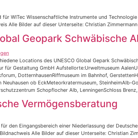
für WITec Wissenschaftliche Instrumente und Technologie
is Alle Bilder auf dieser Unterseite: Christian Zimmermann
lobal Geopark Schwäbische A
rschiedene Locations des UNESCO Global Gepark Schwäbische
ntur für Gestaltung GmbH Aufstellorte:Urweltmuseum Aalen
kforum, DotternhausenRiffmuseum im Bahnhof, GerstettenH
um Neuhausen ob EckMeteorkratermuseum, SteinheimAlb-Gol
schutzzentrum Schopflocher Alb, LenningenSchloss Brenz,
tsche Vermögensberatung
für den Eingangsbereich einer Niederlassung der Deutsch
ldnachweis Alle Bilder auf dieser Unterseite: Christian 