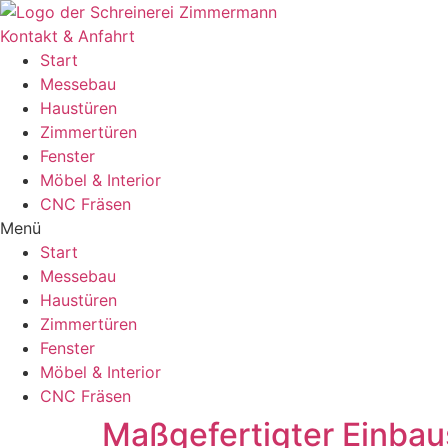
Zum
Inhalt
Kontakt & Anfahrt
wechseln
Start
Messebau
Haustüren
Zimmertüren
Fenster
Möbel & Interior
CNC Fräsen
Menü
Start
Messebau
Haustüren
Zimmertüren
Fenster
Möbel & Interior
CNC Fräsen
Maßgefertigter Einba