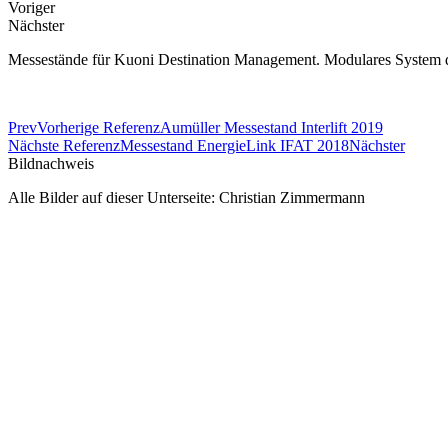
Voriger
Nächster
Messestände für Kuoni Destination Management. Modulares System d
Prev
Vorherige Referenz
Aumüller Messestand Interlift 2019
Nächste Referenz
Messestand EnergieLink IFAT 2018
Nächster
Bildnachweis
Alle Bilder auf dieser Unterseite: Christian Zimmermann